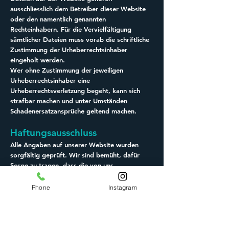
ausschliesslich dem Betreiber dieser Website
oder den namentlich genannten
Rechteinhabern. Für die Vervielfältigung
sämtlicher Dateien muss vorab die schriftliche
Zustimmung der Urheberrechtsinhaber
eingeholt werden.
Wer ohne Zustimmung der jeweiligen
Urheberrechtsinhaber eine
Urheberrechtsverletzung begeht, kann sich
strafbar machen und unter Umständen
Schadenersatzansprüche geltend machen.
Haftungsausschluss
Alle Angaben auf unserer Website wurden
sorgfältig geprüft. Wir sind bemüht, dafür
Sorge zu tragen, dass die von uns
bereitgestellten Informationen aktuell, richtig
und vollständig sind. Dennoch ist das
Phone
Instagram
Auftreten von Fehlern nicht völlig
auszuschliessen, so dass wir für die
Vollständigkeit, Richtigkeit und Aktualität der
Informationen, auch journalistisch-